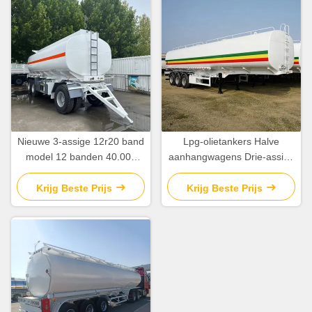
Nieuwe 3-assige 12r20 band
Lpg-olietankers Halve
model 12 banden 40.000
aanhangwagens Drie-assige
liter 45.000 liter
zware
brandstoftank halve
mechanische/luchtophanging
Krijg Beste Prijs
Krijg Beste Prijs
aanhanger (kleur klant
met 12r20 banden
optionele)