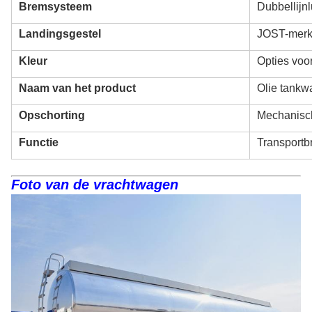
Bremsysteem
Dubbellijn
Landingsgestel
JOST-merk
Kleur
Opties voo
Naam van het product
Olie tankw
Opschorting
Mechanisc
Functie
Transportb
Foto van de vrachtwagen