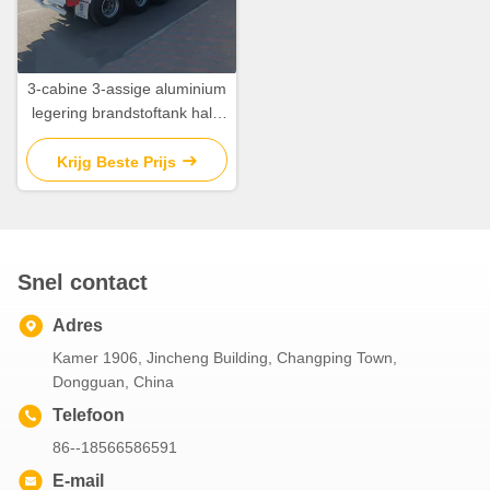
3-cabine 3-assige aluminium
legering brandstoftank half-
aanhanger met dubbel
lijnremsysteem en 50 ton
Krijg Beste Prijs
maximale nuttige lading van
origineel
Snel contact
Adres
Kamer 1906, Jincheng Building, Changping Town,
Dongguan, China
Telefoon
86--18566586591
E-mail