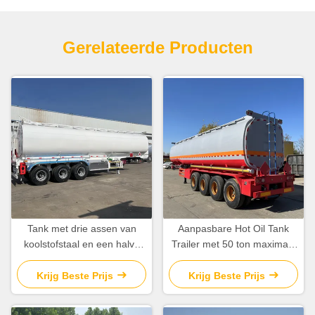
Gerelateerde Producten
Tank met drie assen van
Aanpasbare Hot Oil Tank
koolstofstaal en een halve
Trailer met 50 ton maximale
aanhangwagen met een
lading afmetingen
capaciteit van 45 000 liter en
11800*2500*3700mm
Krijg Beste Prijs
Krijg Beste Prijs
5 optionele hutten
Mechanische ophanging