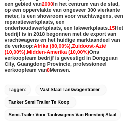
een gebied van
2000
In het centrum van de stad,
op een oppervlakte van ongeveer 300 vierkante
meter, is een showroom voor vrachtwagens, een
reparatiewerkplaats, een
onderhoudswerkplaats, een lakwerkplaats.
15
Het
bedrijf is in 2018 begonnen met de export van
vrachtwagens en het huidige marktaandeel van
de verkoop:
Afrika (80,00%)
,
Zuidoost-Azië
(10,00%)
,
Midden-Amerika (10,00%)
Ons
verkoopteam bedrijf is gevestigd in Dongguan
City, Guangdong Provincie, professioneel
verkoopteam van
8
Mensen.
Taggen:
Vast Staal Tankwagentrailer
Tanker Semi Trailer Te Koop
Semi-Trailer Voor Tankwagens Van Roestvrij Staal