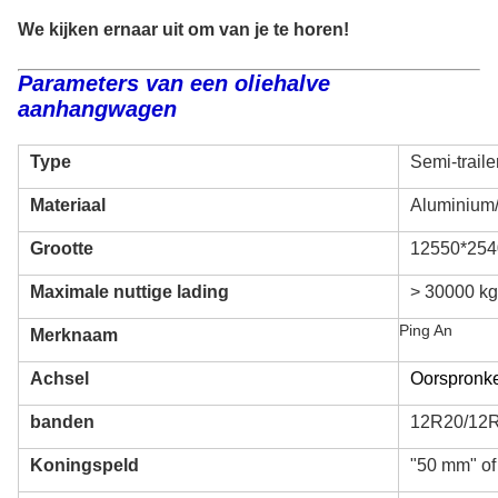
We kijken ernaar uit om van je te horen!
Parameters van een oliehalve
aanhangwagen
Type
Semi-traile
Materiaal
Aluminium/
Grootte
12550*25
Maximale nuttige lading
> 30000 kg
Ping An
Merknaam
Achsel
Oorspronk
banden
12R20/12R
Koningspeld
"50 mm" o