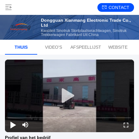
CONTACT
Dongguan Xianmang Electronic Trade Co.,
Ltd
Kwaliteit Sinotruk Stortplaatsvrachtwagen, Sinotruk
Trekkerwagen Fabrikant Uit China
THUIS
VIDEO'S
AFSPEELLIJST
WEBSITE
Profiel van het bedrijf