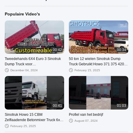
Populaire Video's
00:42
00:34
Tweedehands 6X4 Euro 3 Sinotruk
50 ton 12 wielen Sinotruk Dump
Dump Truck voor
Truck Gebruikt Howo 371 375 420
transportoplossingen voor mijnbouw
pk Tipper Truck 8X4 Rood
December 04, 2024
February 15, 2025
00:41
01:03
Sinotruk Howo 15 CBM
Profiel van het bedrijf
Zelflaadende Betonmixer Truck 6x4
August 07, 2024
met WEICHAI motor
February 25, 2025