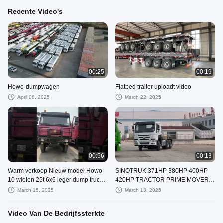
Recente Video's
00:25
00:19
Howo-dumpwagen
Flatbed trailer uploadt video
April 08, 2025
March 22, 2025
00:56
00:13
Warm verkoop Nieuw model Howo
SINOTRUK 371HP 380HP 400HP
10 wielen 25t 6x6 leger dump truck
420HP TRACTOR PRIME MOVER
te koop
TRUCK 6x4 10 wielen RHD en LHD
March 15, 2025
March 13, 2025
zijn beschikbaar
Video Van De Bedrijfssterkte