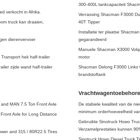
300-400L tankcapaciteit Sha
 verkocht in Afrika.
Verrassing Shacman F3000 Du
om truck kan draaien,
40T Tipper
Installatie ter plaatse Shac
gen dierenvervoer
gegarandeerd
Manuele Shacman X3000 Volqu
ansport hek half-trailer
motor
iler zijde wand half-trailer
Shacman Delong F3000 Links 6
brandstoftank
Vrachtwagentoebehor
r and MAN 7.5 Ton Front Axle
De stabiele kwaliteit van de
minimum orderhoeveelheid van
ront Axle for Long Distance
Gebruikte Sinotruck Howo Tru
Verzamelprestaties kunnen 90%
wer and 315 / 80R22.5 Tires
Sinotruck Howo Diesel Truck T