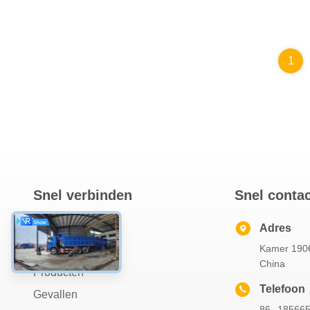
1
Snel verbinden
Snel conta
Thuis
Adres
Kamer 1906
Over Ons
China
Producten
Telefoon
Gevallen
86--18566