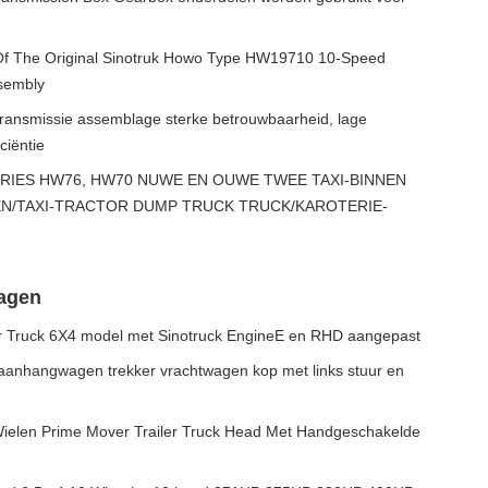
Of The Original Sinotruk Howo Type HW19710 10-Speed
sembly
ansmissie assemblage sterke betrouwbaarheid, lage
ciëntie
IES HW76, HW70 NUWE EN OUWE TWEE TAXI-BINNEN
N/TAXI-TRACTOR DUMP TRUCK TRUCK/KAROTERIE-
agen
r Truck 6X4 model met Sinotruck EngineE en RHD aangepast
aanhangwagen trekker vrachtwagen kop met links stuur en
ielen Prime Mover Trailer Truck Head Met Handgeschakelde