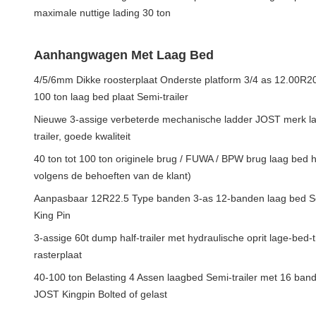
maximale nuttige lading 30 ton
Aanhangwagen Met Laag Bed
4/5/6mm Dikke roosterplaat Onderste platform 3/4 as 12.00R20
100 ton laag bed plaat Semi-trailer
Nieuwe 3-assige verbeterde mechanische ladder JOST merk lan
trailer, goede kwaliteit
40 ton tot 100 ton originele brug / FUWA / BPW brug laag bed h
volgens de behoeften van de klant)
Aanpasbaar 12R22.5 Type banden 3-as 12-banden laag bed Sem
King Pin
3-assige 60t dump half-trailer met hydraulische oprit lage-bed-
rasterplaat
40-100 ton Belasting 4 Assen laagbed Semi-trailer met 16 b
JOST Kingpin Bolted of gelast