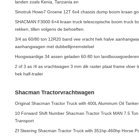
landen zoals Kenia, Tanzania en
Sinotruk Howo7 Groene 12T 6x4 chassis dump boom kraan goed
SHACMAN F3000 6×4 kraan truck telescopische boom truck bo
rekken, tillen volgens de behoeften.
3/4 as 60/80 ton 12R20 band vee vracht hek halve aanhangwa
aanhangwagen met dubbellijnremstelsel
Hoogwaardige 34 assen geladen 60-80 ton landbouwgoederen Tr
2 of 3 as /4 as vrachtwagen 3 mm dik raster plaat frame vloer tra
hek half-trailer
Shacman Tractorvrachtwagen
Original Shacman Tractor Truck with 400L Aluminum Oil Tanke
10 Forward Shift Number Shacman Tractor Truck MAN 7.5 Ton F
Transport
Zf Steering Shacman Tractor Truck with 351hp-460hp Horse Po