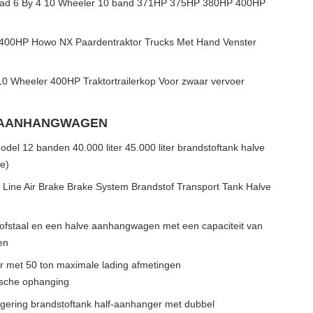
Head 6 By 4 10 Wheeler 10 band 371HP 375HP 380HP 400HP
400HP Howo NX Paardentraktor Trucks Met Hand Venster
0 Wheeler 400HP Traktortrailerkop Voor zwaar vervoer
 AANHANGWAGEN
el 12 banden 40.000 liter 45.000 liter brandstoftank halve
e)
l Line Air Brake Brake System Brandstof Transport Tank Halve
tofstaal en een halve aanhangwagen met een capaciteit van
en
er met 50 ton maximale lading afmetingen
che ophanging
egering brandstoftank half-aanhanger met dubbel