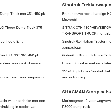
Sinotruk Trekkerwage
 Dump Truck met 351-450 pk
Brandnieuwe rechtshandige HO
Mozambique
WO Tipper Dump Truck 375
SITRAK C7H 480PHEWSEPOW
TRANSPORT TRUCK met airbag
el hoofd licht
Sinotruk 6x4 Hahan Tractor me
aanpasbaar
 Truck 21-30T 351-450 pk
Gebruikte Sinotruck Howo Trakt
 kleur voor de Afrikaanse
Howo T7 trekker met installati
351-450 pk Howo Sinotruk tre
 onderdelen voor aanpassing
airconditioning
SHACMAN Stortplaats
cht water sprinkler met een
Marktsegment 2 voor wegvervo
erdrukking in steden van
F3000 dumptruck