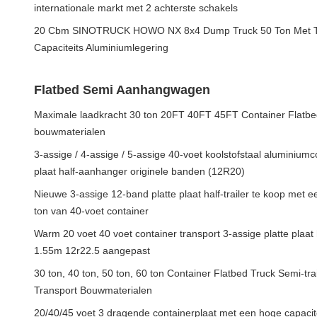
internationale markt met 2 achterste schakels
20 Cbm SINOTRUCK HOWO NX 8x4 Dump Truck 50 Ton Met T
Capaciteits Aluminiumlegering
Flatbed Semi Aanhangwagen
Maximale laadkracht 30 ton 20FT 40FT 45FT Container Flatbed
bouwmaterialen
3-assige / 4-assige / 5-assige 40-voet koolstofstaal aluminiumc
plaat half-aanhanger originele banden (12R20)
Nieuwe 3-assige 12-band platte plaat half-trailer te koop met 
ton van 40-voet container
Warm 20 voet 40 voet container transport 3-assige platte plaat ha
1.55m 12r22.5 aangepast
30 ton, 40 ton, 50 ton, 60 ton Container Flatbed Truck Semi-t
Transport Bouwmaterialen
20/40/45 voet 3 dragende containerplaat met een hoge capaci