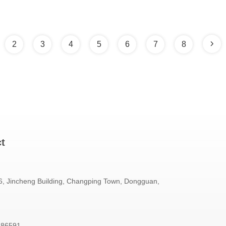
2
3
4
5
6
7
8
ct
, Jincheng Building, Changping Town, Dongguan,
586591