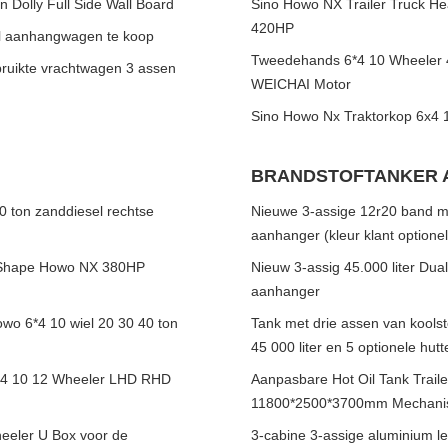
Dolly Full Side Wall Board
Sino Howo NX Trailer Truck 
420HP
l aanhangwagen te koop
Tweedehands 6*4 10 Wheeler 
uikte vrachtwagen 3 assen
WEICHAI Motor
Sino Howo Nx Traktorkop 6x4 1
BRANDSTOFTANKER
 ton zanddiesel rechtse
Nieuwe 3-assige 12r20 band mod
aanhanger (kleur klant optionel
 Shape Howo NX 380HP
Nieuw 3-assig 45.000 liter Dua
aanhanger
wo 6*4 10 wiel 20 30 40 ton
Tank met drie assen van kools
45 000 liter en 5 optionele hutt
4 10 12 Wheeler LHD RHD
Aanpasbare Hot Oil Tank Trail
11800*2500*3700mm Mechanis
eeler U Box voor de
3-cabine 3-assige aluminium l