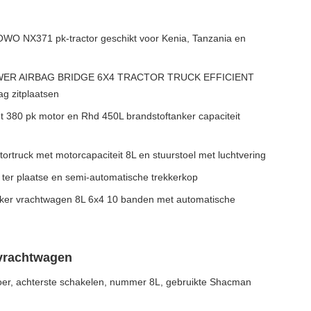
n
WO NX371 pk-tractor geschikt voor Kenia, Tanzania en
ER AIRBAG BRIDGE 6X4 TRACTOR TRUCK EFFICIENT
 zitplaatsen
t 380 pk motor en Rhd 450L brandstoftanker capaciteit
ortruck met motorcapaciteit 8L en stuurstoel met luchtvering
e ter plaatse en semi-automatische trekkerkop
kker vrachtwagen 8L 6x4 10 banden met automatische
vrachtwagen
er, achterste schakelen, nummer 8L, gebruikte Shacman