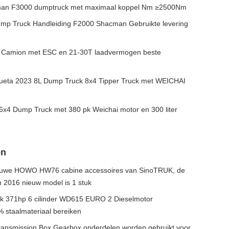
cman F3000 dumptruck met maximaal koppel Nm ≥2500Nm
mp Truck Handleiding F2000 Shacman Gebruikte levering
man Camion met ESC en 21-30T laadvermogen beste
eta 2023 8L Dump Truck 8x4 Tipper Truck met WEICHAI
x4 Dump Truck met 380 pk Weichai motor en 300 liter
en
 nieuwe HOWO HW76 cabine accessoires van SinoTRUK, de
 2016 nieuw model is 1 stuk
ck 371hp 6 cilinder WD615 EURO 2 Dieselmotor
 staalmateriaal bereiken
ransmission Box Gearbox onderdelen worden gebruikt voor