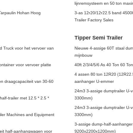
lijnremsysteem en 50 ton maxim
arpaulin Hohan Hoog
3-as 12r20/12r22.5 band 45000l 
Trailer Factory Sales
Tipper Semi Trailer
 Truck voor het vervoer van
Nieuwe 4-assige 60T staal dump
mijnbouw
ontainer voor vervoer platte
40ft 2/3/4/5/6 As 40 Ton 60 To
4 assen 80 ton 12R20 (12R22.
een draagcapaciteit van 30-60
aanhanger U-emmer
24m3 3-assige dumptrailer U
lf-trailer met 12.5 * 2.5 *
3300mm)
24m3 3-assige dumptrailer U
railer Machines and Equipment
3300mm)
3-assige dump-half-aanhanger 
teit half-aanhangwagen voor
9200x2200x1200mm)