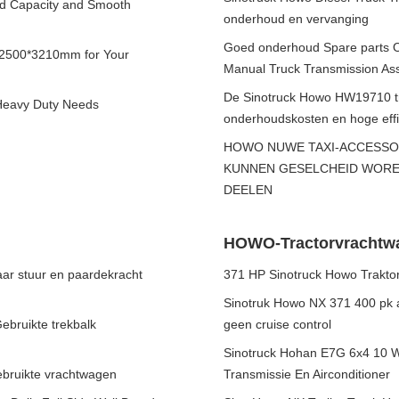
oad Capacity and Smooth
onderhoud en vervanging
Goed onderhoud Spare parts 
*2500*3210mm for Your
Manual Truck Transmission As
De Sinotruck Howo HW19710 tr
Heavy Duty Needs
onderhoudskosten en hoge effi
HOWO NUWE TAXI-ACCESSOR
KUNNEN GESELCHEID WORE
DEELEN
HOWO-Tractorvrachtw
r stuur en paardekracht
371 HP Sinotruck Howo Trakto
Sinotruk Howo NX 371 400 pk 
bruikte trekbalk
geen cruise control
Sinotruck Hohan E7G 6x4 10 W
ebruikte vrachtwagen
Transmissie En Airconditioner