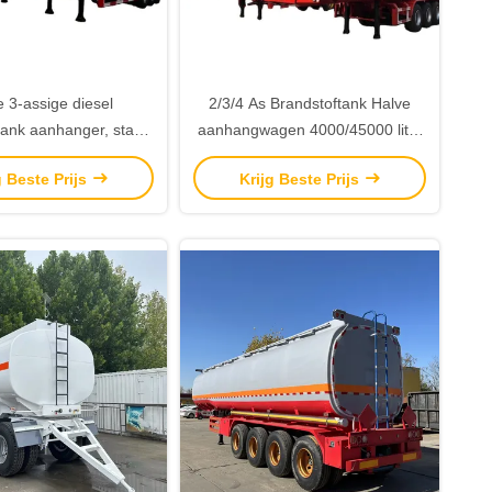
e 3-assige diesel
2/3/4 As Brandstoftank Halve
tank aanhanger, staal
aanhangwagen 4000/45000 liter
randstoftanker halve
Brandstoftanker Truck Halve
g Beste Prijs
Krijg Beste Prijs
hanger te koop
aanhangwagen