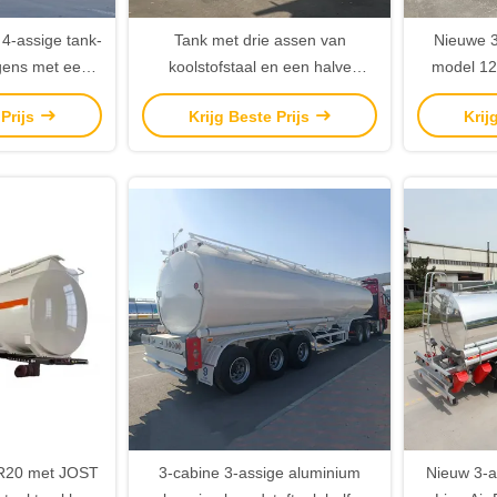
 4-assige tank-
Tank met drie assen van
Nieuwe 3
gens met een
koolstofstaal en een halve
model 12
000 tot 50.000
aanhangwagen met een
45.000 lit
 Prijs
Krijg Beste Prijs
Krij
 meter) met 4
capaciteit van 45 000 liter en 5
aanhanger (
s in aluminium
optionele hutten
j staal.
R20 met JOST
3-cabine 3-assige aluminium
Nieuw 3-as