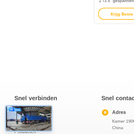
2"/3.5" gespannen 
aanhangwagen
Krijg Beste
ontworpen voor he
brandstof e
Snel verbinden
Snel conta
Thuis
Adres
Kamer 1906
Over Ons
China
Producten