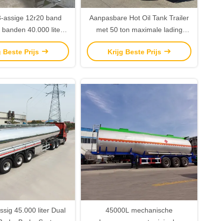
-assige 12r20 band
Aanpasbare Hot Oil Tank Trailer
 banden 40.000 liter
met 50 ton maximale lading
er brandstoftank halve
afmetingen 11800*2500*3700mm
g Beste Prijs
Krijg Beste Prijs
kleur klant optionele)
Mechanische ophanging
sig 45.000 liter Dual
45000L mechanische