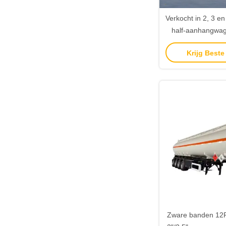
Verkocht in 2, 3 en
half-aanhangwa
capaciteit van 45.
Krijg Beste
liter (42 kubieke
afzonderlijke tank
en roestvri
Zware banden 12