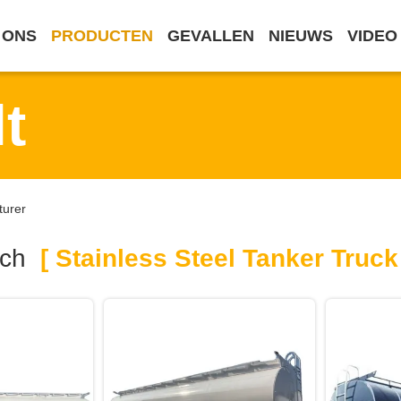
 ONS
PRODUCTEN
GEVALLEN
NIEUWS
VIDEO
t
turer
rch
[ Stainless Steel Tanker Truck 