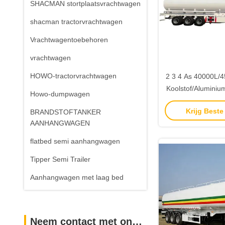
SHACMAN stortplaatsvrachtwagen
shacman tractorvrachtwagen
Vrachtwagentoebehoren
vrachtwagen
HOWO-tractorvrachtwagen
2 3 4 As 40000L/
Koolstof/Aluminium
Howo-dumpwagen
Tanker Truck T
Krijg Beste
BRANDSTOFTANKER
Diesel/Jet/Gaso
AANHANGWAGEN
flatbed semi aanhangwagen
Tipper Semi Trailer
Aanhangwagen met laag bed
Neem contact met ons op