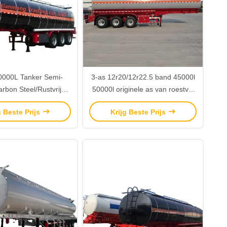
0000L Tanker Semi-
3-as 12r20/12r22.5 band 45000l
Carbon Steel/Rustvrij
50000l originele as van roestvrij
minium legering voor
staal tank Truck Oil Tank Trailer
g Beste Prijs
Krijg Beste Prijs
tof/diesel/benzine/ruwe/water/melk
Factory Sales
maat gemaakt