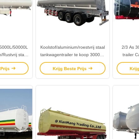
45000L/50000L
Koolstof/aluminium/roestvrij staal
2/3 As 3
/Rustvrij staal
tankwagentrailer te koop 30000L
trailer 
railer voor
40000L/45000L/50000L
staal/Alu
 Prijs
Krijg Beste Prijs
Krij
il Transport
olie/brands
Op 