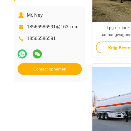
Mr. Ney
18566586591@163.com
Lpg-olietank
aanhangwagens 
18566586591
zwar
Krijg Beste
mechanische/lu
met 12r20
Contact opnemen