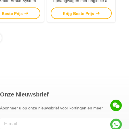
 Brake Brake System
ophangwagen met originele as
 Transport Tank Halve
van 3 assen en banden van
g Beste Prijs
Krijg Beste Prijs
aanhanger
12R20 voor het vervoer van ruwe
olie
Onze Nieuwsbrief
Abonneer u op onze nieuwsbrief voor kortingen en meer.