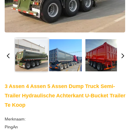
3 Assen 4 Assen 5 Assen Dump Truck Semi-
Trailer Hydraulische Achterkant U-Bucket Trailer
Te Koop
Merknaam:
PingAn