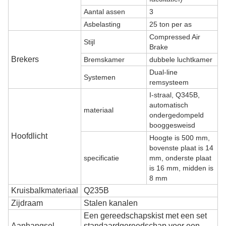
Aantal assen
3
Asbelasting
25 ton per as
Compressed Air
Stijl
Brake
Brekers
Bremskamer
dubbele luchtkamer
Dual-line
Systemen
remsysteem
I-straal, Q345B,
automatisch
materiaal
ondergedompeld
booggesweisd
Hoofdlicht
Hoogte is 500 mm,
bovenste plaat is 14
specificatie
mm, onderste plaat
is 16 mm, midden is
8 mm
Kruisbalkmateriaal
Q235B
Zijdraam
Stalen kanalen
Een gereedschapskist met een set
Aanhangsel
standaardgereedschap voor een