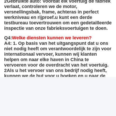
2Gebruikte auto: Voordat elk voertuig de fabriek
verlaat, controleren we de motor,
versnellingsbak, frame, achteras in perfect
werkniveau en rijproef.u kunt een derde
testbureau toevertrouwen om een gedetailleerde
inspectie van onze fabrieksvoertuigen te doen.
Q4:
Welke diensten kunnen we leveren?
A4: 1. Op basis van het uitgangspunt dat u ons
niet nodig heeft om verantwoordelijk te zijn voor
internationaal vervoer, kunnen wij klanten
helpen om naar elke haven in China te
vervoeren voor de overdracht van het voertuig.
2Als u het vervoer van ons bedrijf nodig heeft,
kunnen we de hut voor u boeken en u naar de
haven van levering brengen.
Aanvaardbare leveringsmethoden: FOB, CIF
Betalingsvaluta aanvaard: Amerikaanse dollar,
euro, Chinese yuan, Nigeriaanse naira,
Keniaanse shilling.
Betaling aanvaard: T/T betaling
Verkoopsteam sprak Engels.