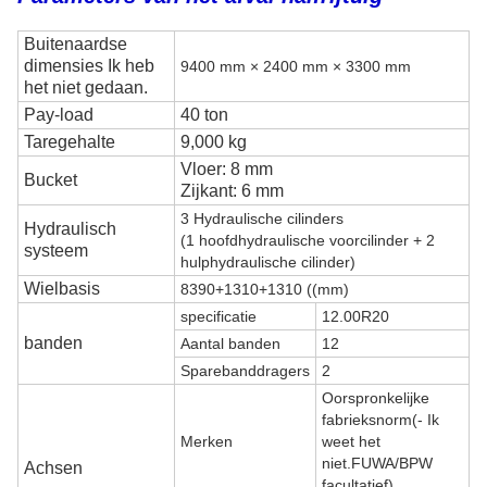
Buitenaardse
dimensies
Ik heb
9400 mm × 2400 mm × 3300 mm
het niet gedaan.
Pay-load
40 ton
Taregehalte
9,000 kg
Vloer: 8 mm
Bucket
Zijkant: 6 mm
3 Hydraulische cilinders
Hydraulisch
(1 hoofdhydraulische voorcilinder + 2
systeem
hulphydraulische cilinder)
Wielbasis
8390+1310+1310 ((mm)
specificatie
12.00R20
banden
Aantal banden
12
Sparebanddragers
2
Oorspronkelijke
fabrieksnorm
(
- Ik
Merken
weet het
niet.
FUWA/
BPW
Achsen
facultatief)