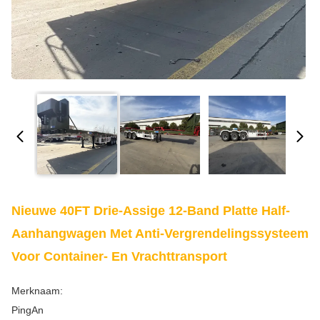
Nieuwe 40FT Drie-Assige 12-Band Platte Half-
Aanhangwagen Met Anti-Vergrendelingssysteem
Voor Container- En Vrachttransport
Merknaam:
PingAn