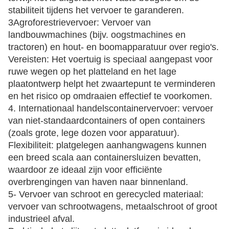
weergegeven:
1- vervoer van grote machines en uitrusting:
geschikt voor het vervoer van bouwmachines (zoals
graafmachines,Buldozers en wegrollers) en
industriële apparatuur (zoals generatoren en
gereedschapsmachines).
Voordelen: De gladde platte structuur maakt het
mogelijk zware apparatuur snel en rechtstreeks te
laden en lossen zonder dat aanvullende
hefapparatuur nodig is.geschikt voor overdracht
tussen locaties of voor installaties.
2; vervoer van bouwmaterialen: wordt gebruikt voor
het vervoer van staal, betonnen geprefabriceerde
onderdelen, grote leidingen of bouwmodules.
Voordelen: Het platte laadplatform kan gemakkelijk
ultra-lange of ultra-brede bouwmaterialen laden,
terwijl het is uitgerust met vaste beugels om de
stabiliteit tijdens het vervoer te garanderen.
3Agroforestrievervoer: Vervoer van