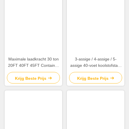
staat klaar om uw problemen snel en effectief op te
lossen en de vlotte werking van uw bedrijf te
garanderen.
Veelgestelde vragen
Q1:
Wat kun je van ons kopen?
A1:
Nieuw en tweedehands
SINOTRUCK en
SHACMAN merken: dumptrucks, tractortrucks,
cargo trucks, tanktrucks, zuigtrucks,
cementmixers en op maat gemaakte
aanhangwagens, alsmede vrachtwagen
accessoires.
Vraag 2:
Hoe kan ik uw fabriek bezoeken?
A2:
Wanneer u in China aankomt, kunt u naar de
luchthaven Nanchang vliegen.Onze chauffeur
haalt u op bij de internationale luchthaven van
Nanchang en brengt u naar onze fabriek..
V3:
Hoe kan de kwaliteit van het product worden
gewaarborgd?
A3: 1. Nieuwe auto: Ten eerste hebben we de