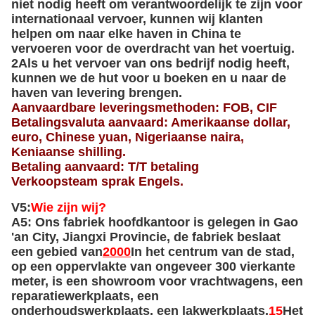
Feedback van klanten
Als een toonaangevend merk voor de export van
opleggers hebben onze producten een extreem
laag falen percentage en als gevolg daarvanWe
hebben herhaalde bestellingen gewonnen van veel
oude klanten.Dit is een bewijs van ons
voortdurende streven naar productkwaliteit en
klanttevredenheid.
Onze servicevoordelen:
Alle vrachtwagens van ons bedrijf ondergaan
strenge inspecties voordat ze de fabriek verlaten en
aan klanten worden geleverd.Deze uitgebreide
beoordelingen zorgen ervoor dat elke auto
synoniem is aan uitzonderlijke kwaliteit en
uitzonderlijke prestaties, met gegarandeerde