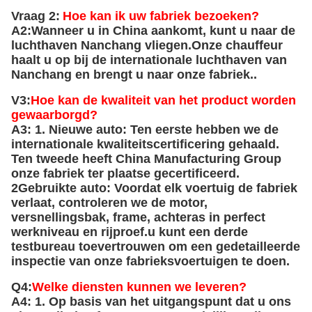
Vervoerswijze: bulkvervoerder/RO-RO-schip
Concurrentievoordeel:
Onze voordelen:
1. Fabrieksdirecte verkoop
2Onze producten kunnen worden aangepast aan
verschillende behoeften en kunnen het unieke
bedrijfslogo aanpassen.
3De fabriek heeft geavanceerde
automatiseringsapparatuur.En de aansluitpunten
zien er meer perfect en sterker uit dan de
traditionele handmatige methode..
4De coating van de dekselplaat is duurzamer,
corrosiebestendig, gelijkmatig en glad, door gebruik
te maken van het poedercoatingsproces met
zandblazen.