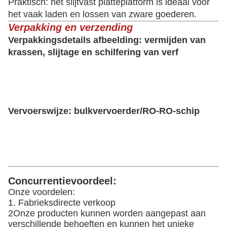
landbouwmachines (bijv. oogstmachines en
tractoren) en hout- en boomapparatuur over regio's.
Vereisten: Het voertuig is speciaal aangepast voor
ruwe wegen op het platteland en het lage
plaatontwerp helpt het zwaartepunt te verminderen
en het risico op omdraaien effectief te voorkomen.
4. Internationaal handelscontainervervoer: vervoer
van niet-standaardcontainers of open containers
(zoals grote, lege dozen voor apparatuur).
Flexibiliteit: platgelegen aanhangwagens kunnen
een breed scala aan containersluizen bevatten,
waardoor ze ideaal zijn voor efficiënte
overbrengingen van haven naar binnenland.
5- Vervoer van schroot en gerecycled materiaal:
vervoer van schrootwagens, metaalschroot of groot
industrieel afval.
Praktisch: het slijtvast platteplatform is ideaal voor
het vaak laden en lossen van zware goederen.