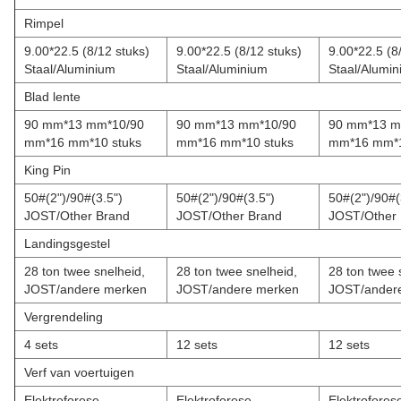
Rimpel
9.00*22.5 (8/12 stuks)
9.00*22.5 (8/12 stuks)
9.00*22.5 (8
Staal/Aluminium
Staal/Aluminium
Staal/Alumi
Blad lente
90 mm*13 mm*10/90
90 mm*13 mm*10/90
90 mm*13 m
mm*16 mm*10 stuks
mm*16 mm*10 stuks
mm*16 mm*1
King Pin
50#(2")/90#(3.5")
50#(2")/90#(3.5")
50#(2")/90#(
JOST/Other Brand
JOST/Other Brand
JOST/Other
Landingsgestel
28 ton twee snelheid,
28 ton twee snelheid,
28 ton twee 
JOST/andere merken
JOST/andere merken
JOST/ander
Vergrendeling
4 sets
12 sets
12 sets
Verf van voertuigen
Elektroforese
Elektroforese
Elektrofores