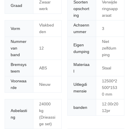
Zwaar
Soorten
Verwijde
Graad
werk
opschort
ringsapp
ing
araat
Vlakbed
Achsenn
Vorm
3
den
ummer
Nummer
Niet
Eigen
van
12
zelfdum
dumping
band
ping
Bremsys
Materiaa
ABS
Staal
teem
l
Voorwaa
12500*2
Nieuw
Uitlegdi
rde
500*153
mensie
0 mm
24000
12.00r20
banden
Asbelasti
kg
12pr
ng
(Drieassi
ge set)