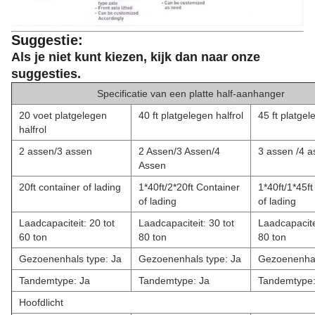
Suggestie:
Als je niet kunt kiezen, kijk dan naar onze
suggesties.
Specificatie van een platte half-aanhanger
20 voet platgelegen
40 ft platgelegen halfrol
45 ft platgel
halfrol
2 assen/3 assen
2 Assen/3 Assen/4
3 assen /4 a
Assen
20ft container of lading
1*40ft/2*20ft Container
1*40ft/1*45ft
of lading
of lading
Laadcapaciteit: 20 tot
Laadcapaciteit: 30 tot
Laadcapacitei
60 ton
80 ton
80 ton
Gezoenenhals type: Ja
Gezoenenhals type: Ja
Gezoenenhal
Tandemtype: Ja
Tandemtype: Ja
Tandemtype:
Hoofdlicht