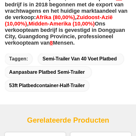
tevredenheid.
1Op maat gemaakte oplossingen:
Ons professionele
ontwerpteam en een aantal ervaren ingenieurs
kunnen worden afgestemd op uw specifieke
behoeften om ervoor te zorgen dat elk product u
tevreden kan stellen.
2Uitstekende kwaliteitsborging:
Met een rijke
ervaring in de industrie, zijn wij altijd toegewijd aan
het leveren van klanten met hoogwaardige
aanhangwagens, terwijl het leveren van
toegevoegde waarde diensten, zodat u kunt
genieten van een betere gebruikerservaring.
3Verscheiden productlijn:
We leveren voornamelijk
verschillende soorten aanhangwagens, waaronder
standaard aanhangwagens, van-aanhangwagens,
laagplaat-aanhangwagens, dump-aanhangwagens,
tank-aanhangwagens,container-half-
aanhangwagens en autovervoertuigen, enz., om
aan uw verschillende vervoersbehoeften te voldoen.
424/7 ondersteuning:
We bieden een 24-uurs one-
stop service en ons professionele service team