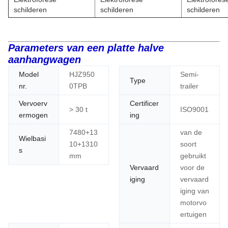
schilderen
schilderen
schilderen
Parameters van een platte halve
aanhangwagen
Model
HJZ950
Semi-
Type
nr.
0TPB
trailer
Vervoerv
Certificer
> 30 t
ISO9001
ermogen
ing
7480+13
van de
Wielbasi
10+1310
soort
s
mm
gebruikt
Vervaard
voor de
iging
vervaard
iging van
motorvo
ertuigen