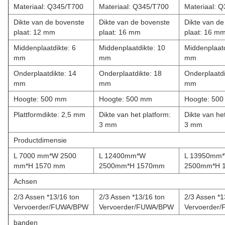
Materiaal: Q345/T700
Materiaal: Q345/T700
Materiaal: 
Dikte van de bovenste
Dikte van de bovenste
Dikte van de
plaat: 12 mm
plaat: 16 mm
plaat: 16 m
Middenplaatdikte: 6
Middenplaatdikte: 10
Middenplaatd
mm
mm
mm
Onderplaatdikte: 14
Onderplaatdikte: 18
Onderplaatdi
mm
mm
mm
Hoogte: 500 mm
Hoogte: 500 mm
Hoogte: 50
Plattformdikte: 2,5 mm
Dikte van het platform:
Dikte van het
3 mm
3 mm
Productdimensie
L 7000 mm*W 2500
L 12400mm*W
L 13950mm
mm*H 1570 mm
2500mm*H 1570mm
2500mm*H 
Achsen
2/3 Assen *13/16 ton
2/3 Assen *13/16 ton
2/3 Assen *1
Vervoerder/FUWA/BPW
Vervoerder/FUWA/BPW
Vervoerder
banden