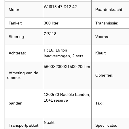
Wd615.47.D12.42
Motor:
Paardenkracht:
Tanker:
300 liter
Transmissie:
Zf8118
Steering:
Vooras:
Hc16, 16 ton
Achteras:
Kleur:
laadvermogen, 2 sets
5600X2300X1500 20cbm
Afmeting van de
Opheffen:
emmer:
1200r20 Radiële banden,
10+1 reserve
banden:
Taxi:
Naakt
Transportpakket:
Specificatie: