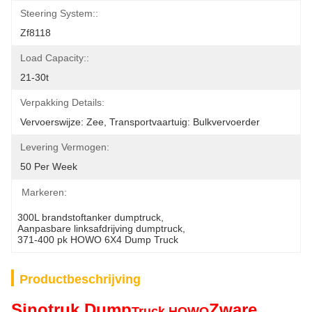
Steering System::
Zf8118
Load Capacity::
21-30t
Verpakking Details:
Vervoerswijze: Zee, Transportvaartuig: Bulkvervoerder
Levering Vermogen:
50 Per Week
Markeren:
300L brandstoftanker dumptruck
, 
Aanpasbare linksafdrijving dumptruck
, 
371-400 pk HOWO 6X4 Dump Truck
Productbeschrijving
Sinotruk Dump
Zware
Truck HOWO