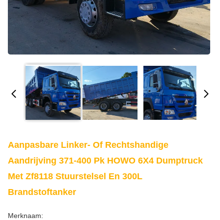
Aanpasbare Linker- Of Rechtshandige
Aandrijving 371-400 Pk HOWO 6X4 Dumptruck
Met Zf8118 Stuurstelsel En 300L
Brandstoftanker
Merknaam: