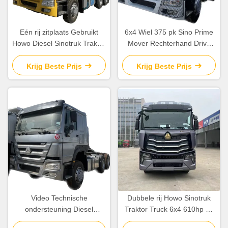
Eén rij zitplaats Gebruikt
6x4 Wiel 375 pk Sino Prime
Howo Diesel Sinotruk Traktor
Mover Rechterhand Drive
Truck Zware Truck Traktor
Gebruikte aanhangwagen
Eenheid 6x4
Tractor Truck hoofd
Krijg Beste Prijs
Krijg Beste Prijs
Video Technische
Dubbele rij Howo Sinotruk
ondersteuning Diesel
Traktor Truck 6x4 610hp 10
Gebruikte Sinotruck Howo
wielen tweedehands