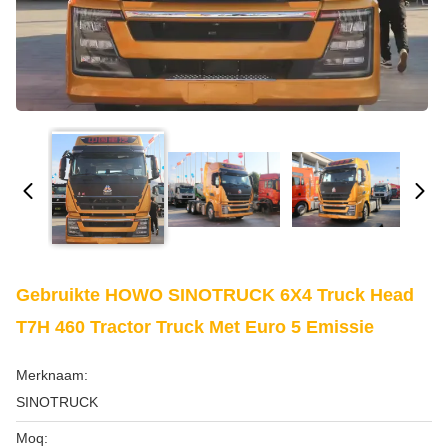
Gebruikte HOWO SINOTRUCK 6X4 Truck Head
T7H 460 Tractor Truck Met Euro 5 Emissie
Merknaam:
SINOTRUCK
Moq: